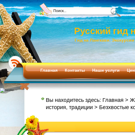
Русский гид 
Гид на Лангкави. Экскурсии
Главная
Контакты
Наши услуги
Цен
Вы находитесь здесь:
Главная
>
Ж
история, традиции
> Безхвостые к