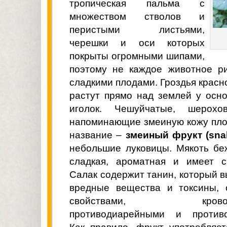
тропическая пальма с
множеством стволов и
перистыми листьями,
черешки и оси которых
покрыты огромными шипами,
поэтому не каждое животное ри
сладкими плодами. Гроздья красн
растут прямо над землей у осн
иголок. Чешуйчатые, шерохо
напоминающие змеиную кожу пло
название –
змеиный фрукт (snake
небольшие луковицы. Мякоть бе
сладкая, ароматная и имеет с
Салак содержит танин, который в
вредные вещества и токсины, 
свойствами, кровооста
противодиарейными и противо