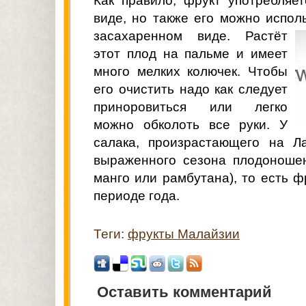
Как правило, фрукт употребляе
виде, но также его можно испол
засахаренном виде.
Растёт
этот плод на пальме и имеет
много мелких колючек. Чтобы
его очистить надо как следует
приноровиться или легко
можно обколоть все руки. У
салака, произрастающего на Ла
выраженного сезона плодоношен
манго или рамбутана), то есть ф
периоде года.
Теги:
фрукты Малайзии
Оставить комментарий